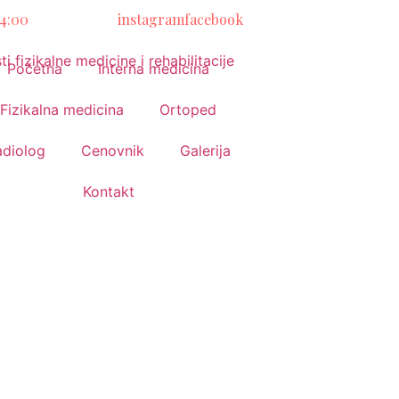
14:00
instagram
facebook
Početna
Interna medicina
Fizikalna medicina
Ortoped
adiolog
Cenovnik
Galerija
Kontakt