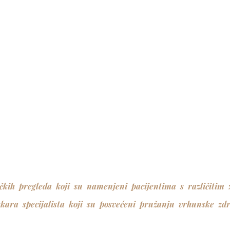
tičkih pregleda koji su namenjeni pacijentima s različiti
ekara specijalista koji su posvećeni pružanju vrhunske zd