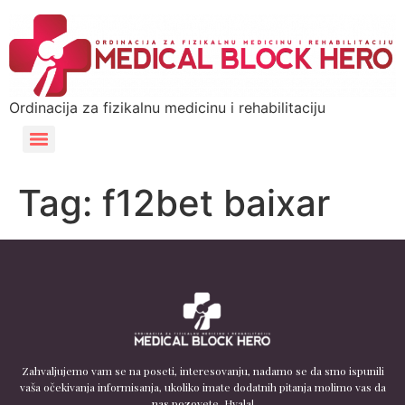
Ordinacija za fizikalnu medicinu i rehabilitaciju
Tag:
f12bet baixar
Zahvaljujemo vam se na poseti, interesovanju, nadamo se da smo ispunili
vaša očekivanja informisanja, ukoliko imate dodatnih pitanja molimo vas da
nas pozovete. Hvala!